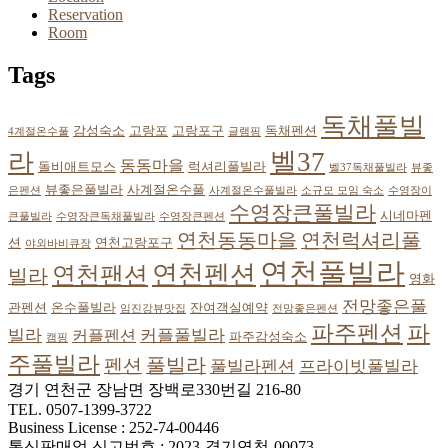
Reservation
Room
Tags
독채풀빌
감성숙소
고랑포
고랑포구
독채펜션
4계절온수풀
글램핑
벨37
라
동동마을
돌비애트모스
럭셔리풀빌라
벨37독채풀빌라
뷰좋
뷰좋은풀빌라
사계절온수풀
은펜션
사계절온수풀빌라
소규모 모임 숙소
수영장이
수영장큰풀빌라
시네마펜
큰풀빌라
수영장큰독채풀빌라
수영장큰펜션
연천동동마을
연천럭셔리풀
션
연천고랑포구
야외바비큐장
연천풀빌라
연천펜션
연천팬션
빌라
영화
전망좋은풀
관펜션
온수풀빌라
잔여객실예약
임진강뷰맛집
전망좋은펜션
파
파주펜션
빌라
커플풀빌라
커플펜션
파주감성숙소
캠핑
주풀빌라
풀빌라
펜션
풀빌라펜션
프라이빗풀빌라
경기 연천군 장남면 장백로330번길 216-80
TEL. 0507-1399-3722
Business License : 252-74-00446
통신판매업 신고번호 : 2023-경기연천-00073