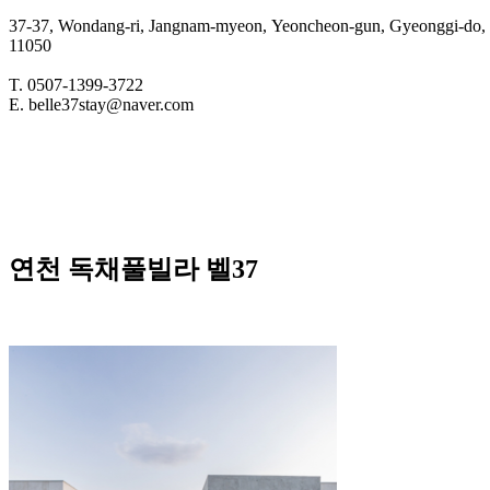
37-37, Wondang-ri, Jangnam-myeon, Yeoncheon-gun, Gyeonggi-do, 
11050
T. 0507-1399-3722
E. belle37stay@naver.com
연천 독채풀빌라 벨37