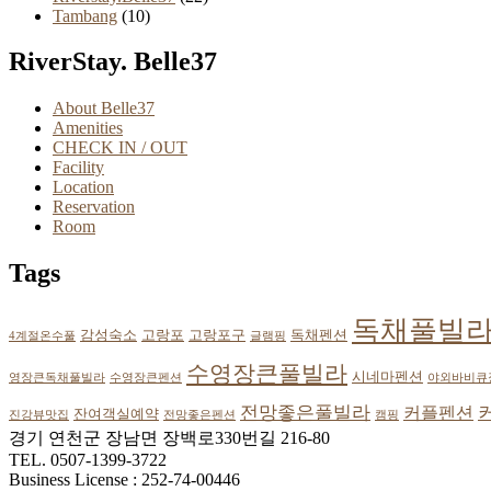
Tambang
(10)
RiverStay. Belle37
About Belle37
Amenities
CHECK IN / OUT
Facility
Location
Reservation
Room
Tags
독채풀빌
감성숙소
고랑포
고랑포구
독채펜션
4계절온수풀
글램핑
수영장큰풀빌라
시네마펜션
영장큰독채풀빌라
수영장큰펜션
야외바비큐
전망좋은풀빌라
커플펜션
잔여객실예약
진강뷰맛집
전망좋은펜션
캠핑
경기 연천군 장남면 장백로330번길 216-80
TEL. 0507-1399-3722
Business License : 252-74-00446