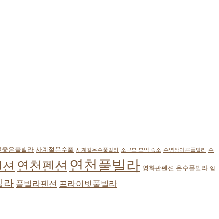
뷰좋은풀빌라
사계절온수풀
사계절온수풀빌라
소규모 모임 숙소
수영장이큰풀빌라
수
연천풀빌라
연천펜션
팬션
영화관펜션
온수풀빌라
임
빌라
풀빌라펜션
프라이빗풀빌라