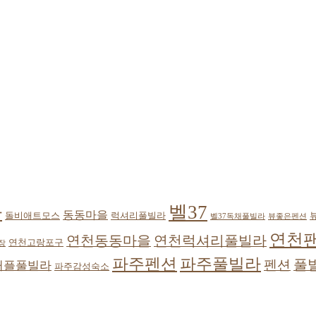
벨37
라
동동마을
돌비애트모스
럭셔리풀빌라
벨37독채풀빌라
뷰좋은펜션
연천
연천동동마을
연천럭셔리풀빌라
연천고랑포구
장
파주풀빌라
파주펜션
풀
펜션
커플풀빌라
파주감성숙소