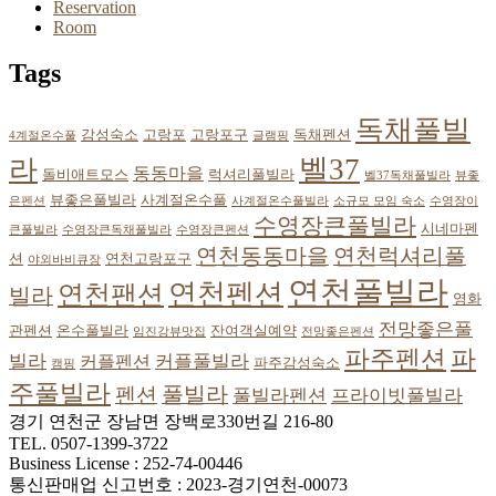
Reservation
Room
Tags
독채풀빌
감성숙소
고랑포
고랑포구
독채펜션
4계절온수풀
글램핑
벨37
라
동동마을
돌비애트모스
럭셔리풀빌라
벨37독채풀빌라
뷰좋
뷰좋은풀빌라
사계절온수풀
은펜션
사계절온수풀빌라
소규모 모임 숙소
수영장이
수영장큰풀빌라
시네마펜
큰풀빌라
수영장큰독채풀빌라
수영장큰펜션
연천동동마을
연천럭셔리풀
션
연천고랑포구
야외바비큐장
연천풀빌라
연천펜션
연천팬션
빌라
영화
전망좋은풀
관펜션
온수풀빌라
잔여객실예약
임진강뷰맛집
전망좋은펜션
파
파주펜션
빌라
커플풀빌라
커플펜션
파주감성숙소
캠핑
주풀빌라
풀빌라
펜션
풀빌라펜션
프라이빗풀빌라
경기 연천군 장남면 장백로330번길 216-80
TEL. 0507-1399-3722
Business License : 252-74-00446
통신판매업 신고번호 : 2023-경기연천-00073