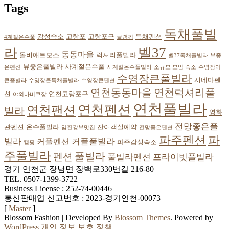
Tags
독채풀빌
감성숙소
고랑포
고랑포구
독채펜션
4계절온수풀
글램핑
벨37
라
동동마을
돌비애트모스
럭셔리풀빌라
벨37독채풀빌라
뷰좋
뷰좋은풀빌라
사계절온수풀
은펜션
사계절온수풀빌라
소규모 모임 숙소
수영장이
수영장큰풀빌라
시네마펜
큰풀빌라
수영장큰독채풀빌라
수영장큰펜션
연천동동마을
연천럭셔리풀
션
연천고랑포구
야외바비큐장
연천풀빌라
연천펜션
연천팬션
빌라
영화
전망좋은풀
관펜션
온수풀빌라
잔여객실예약
임진강뷰맛집
전망좋은펜션
파
파주펜션
빌라
커플풀빌라
커플펜션
파주감성숙소
캠핑
주풀빌라
풀빌라
펜션
풀빌라펜션
프라이빗풀빌라
경기 연천군 장남면 장백로330번길 216-80
TEL. 0507-1399-3722
Business License : 252-74-00446
통신판매업 신고번호 : 2023-경기연천-00073
[
Master
]
Blossom Fashion | Developed By
Blossom Themes
. Powered by
WordPress
.
개인 정보 보호 정책