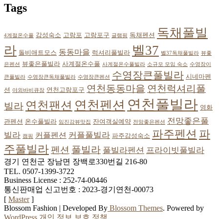
Tags
독채풀빌
감성숙소
고랑포
고랑포구
독채펜션
4계절온수풀
글램핑
벨37
라
동동마을
돌비애트모스
럭셔리풀빌라
벨37독채풀빌라
뷰좋
뷰좋은풀빌라
사계절온수풀
은펜션
사계절온수풀빌라
소규모 모임 숙소
수영장이
수영장큰풀빌라
시네마펜
큰풀빌라
수영장큰독채풀빌라
수영장큰펜션
연천동동마을
연천럭셔리풀
션
연천고랑포구
야외바비큐장
연천풀빌라
연천펜션
연천팬션
빌라
영화
전망좋은풀
관펜션
온수풀빌라
잔여객실예약
임진강뷰맛집
전망좋은펜션
파
파주펜션
빌라
커플풀빌라
커플펜션
파주감성숙소
캠핑
주풀빌라
풀빌라
펜션
풀빌라펜션
프라이빗풀빌라
경기 연천군 장남면 장백로330번길 216-80
TEL. 0507-1399-3722
Business License : 252-74-00446
통신판매업 신고번호 : 2023-경기연천-00073
[
Master
]
Blossom Fashion | Developed By
Blossom Themes
. Powered by
WordPress
.
개인 정보 보호 정책